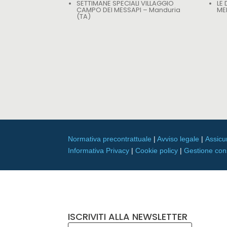
SETTIMANE SPECIALI VILLAGGIO
LE
CAMPO DEI MESSAPI – Manduria
ME
(TA)
Normativa precontrattuale
|
Avviso legale
|
Assicu
Informativa Privacy
|
Cookie policy
|
Gestione co
ISCRIVITI ALLA NEWSLETTER