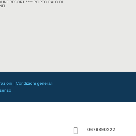
 DUNE RESORT **** PORTO PALO DI
NFI
razioni
|
Condizioni generali
nsenso

0679890222