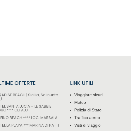
ULTIME OFFERTE
LINK UTILI
ADISE BEACH | Sicilia, Selinunte
Viaggiare sicuri
P)
Meteo
TEL SANTA LUCIA – LE SABBIE
ORO**** CEFALU’
Polizia di Stato
LFINO BEACH **** LOC. MARSALA
Traffico aereo
EL LA PLAYA *** MARINA DI PATTI
Visti di viaggio