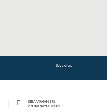
Seguici su:

KIRA VIAGGI SRL
via dei Sette Metri, 5