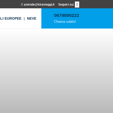
aziende@kiraviaggi.it
0679890222
ALI EUROPEE
NEVE
Chiama subito!