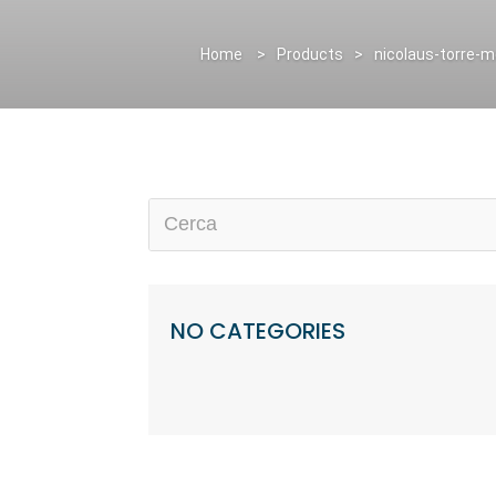
Home
>
Products
>
nicolaus-torre-m
Categories
NO CATEGORIES