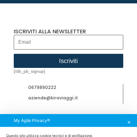
ISCRIVITI ALLA NEWSLETTER
Iscriviti
[/db_pb_signup]
0679890222
aziende@kiraviaggi.it
KIRA VIAGGI SRL
My Agile Privacy®
via dei Sette Metri, 5
✕
Roma, Italy
Questo sito utilizza cookie tecnici e di profilazione.