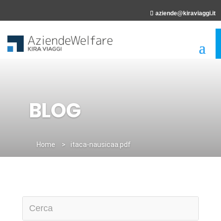
aziende@kiraviaggi.it
BLOG
Home
>
itaca-nausicaa.pdf