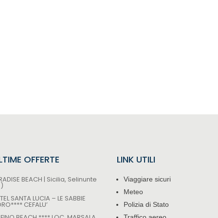
ULTIME OFFERTE
LINK UTILI
ADISE BEACH | Sicilia, Selinunte
Viaggiare sicuri
P)
Meteo
TEL SANTA LUCIA – LE SABBIE
ORO**** CEFALU’
Polizia di Stato
LFINO BEACH **** LOC. MARSALA
Traffico aereo