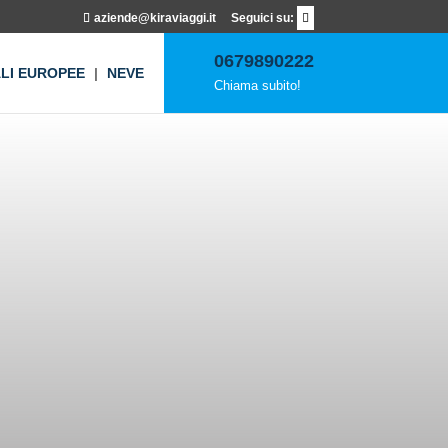
aziende@kiraviaggi.it
0679890222
ALI EUROPEE
NEVE
Chiama subito!