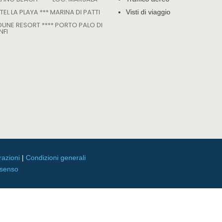
EL LA PLAYA *** MARINA DI PATTI
Visti di viaggio
 DUNE RESORT **** PORTO PALO DI
NFI
razioni
|
Condizioni generali
nsenso