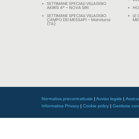
SETTIMANE SPECIALI VILLAGGIO
AKIRIS 4* – NOVA SIRI
HOT
SETTIMANE SPECIALI VILLAGGIO
LE
CAMPO DEI MESSAPI – Manduria
ME
(TA)
Normativa precontrattuale
|
Avviso legale
|
Assicu
Informativa Privacy
|
Cookie policy
|
Gestione co