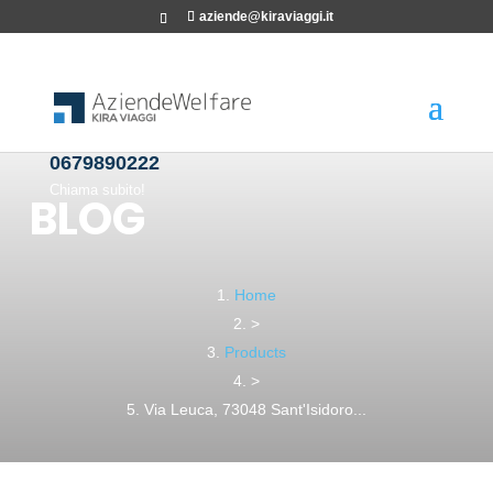
aziende@kiraviaggi.it
0679890222
Chiama subito!
BLOG
Home
>
Products
>
Via Leuca, 73048 Sant'Isidoro...