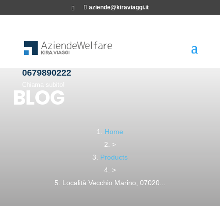
aziende@kiraviaggi.it
0679890222
Chiama subito!
BLOG
Home
>
Products
>
Località Vecchio Marino, 07020...