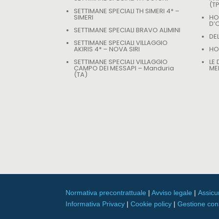
(T
SETTIMANE SPECIALI TH SIMERI 4* –
SIMERI
HO
D’
SETTIMANE SPECIALI BRAVO ALIMINI
DE
SETTIMANE SPECIALI VILLAGGIO
AKIRIS 4* – NOVA SIRI
HOT
SETTIMANE SPECIALI VILLAGGIO
LE
CAMPO DEI MESSAPI – Manduria
ME
(TA)
Normativa precontrattuale
|
Avviso legale
|
Assicu
Informativa Privacy
|
Cookie policy
|
Gestione co