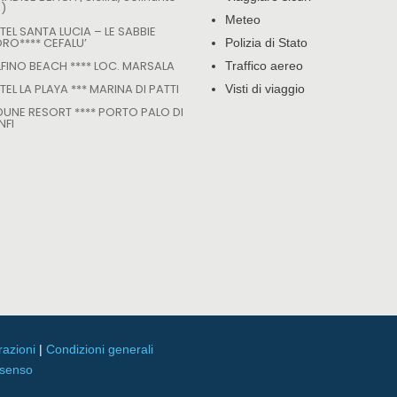
P)
Meteo
INVIA
TEL SANTA LUCIA – LE SABBIE
ORO**** CEFALU’
Polizia di Stato
LFINO BEACH **** LOC. MARSALA
Traffico aereo
EL LA PLAYA *** MARINA DI PATTI
Visti di viaggio
 DUNE RESORT **** PORTO PALO DI
NFI
razioni
|
Condizioni generali
nsenso