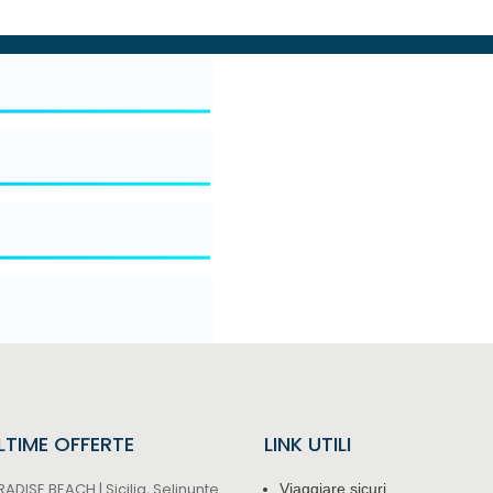
TE
ULTIME OFFERTE
LINK UTILI
. "UE 2016/679" per il ricevimento di offerte e
ADISE BEACH | Sicilia, Selinunte
Viaggiare sicuri